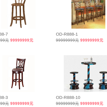
88-7
OD-R888-1
999元
99999999元
99999999元
99999999元
88-3
OD-R888-10
999元
99999999元
99999999元
99999999元