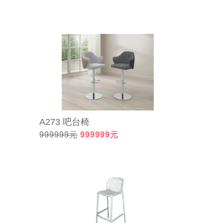
A273 吧台椅
999999元
999999元