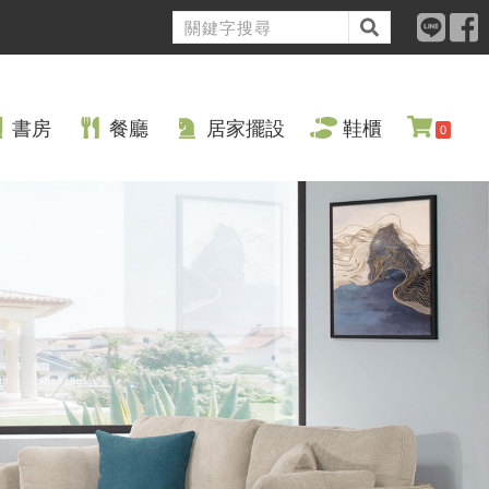
書房
餐廳
居家擺設
鞋櫃
0