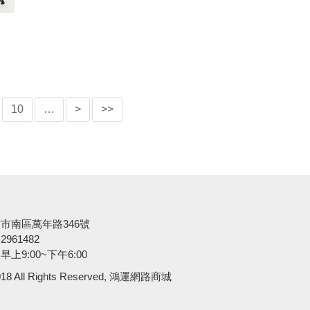
10
…
>
>>
市南區萬年路346號
2961482
：
早上9:00~下午6:00
18 All Rights Reserved,
鴻運網路商城