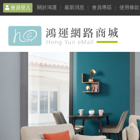
關於鴻運
｜
最新消息
｜
會員專區
｜
使用條款
會員登入