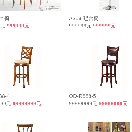
吧台椅
A218 吧台椅
9元
999999元
999999元
999999元
88-4
OD-R888-5
999元
99999999元
99999999元
99999999元