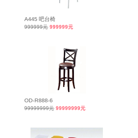
A445 吧台椅
999999元
999999元
OD-R888-6
99999999元
99999999元