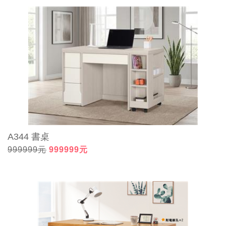
A344 書桌
999999元
999999元