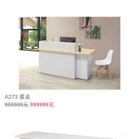
A273 書桌
999999元
999999元