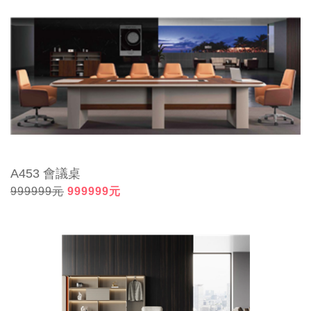
A453 會議桌
999999元
999999元