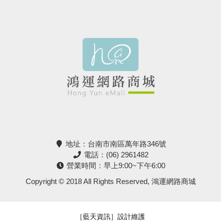
地址：
台南市南區萬年路346號
電話：(06) 2961482
營業時間：
早上9:00~下午6:00
Copyright © 2018 All Rights Reserved,
鴻運網路商城
［藍天資訊］設計維護