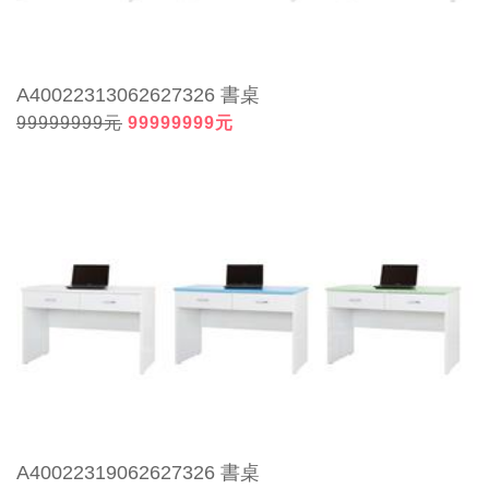
A40022313062627326 書桌
99999999元
99999999元
A40022319062627326 書桌