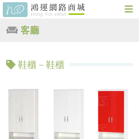
客廳
鞋櫃－鞋櫃